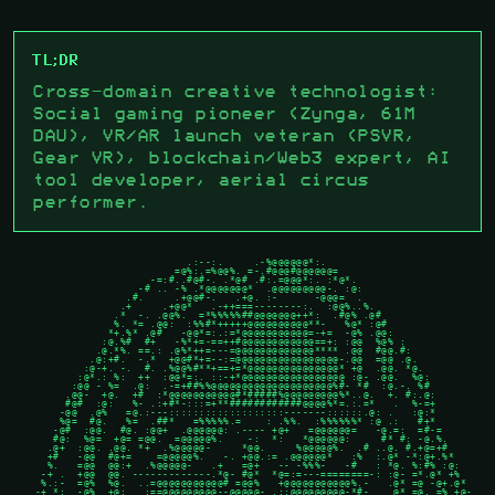
TL;DR
Cross-domain creative technologist:
Social gaming pioneer (Zynga, 61M
DAU), VR/AR launch veteran (PSVR,
Gear VR), blockchain/Web3 expert, AI
tool developer, aerial circus
performer.
                               .:--:.     .-%@@@@@@*:.

                             =@%:.=%@@%. =-.#@@@#@@@@@@=

                         -=:#..#@#-. .*@# .#:.=@@@*:. :*@*.

                       -# .. -% .*@@@@@@@*  .@@@@@@@@@-. :@:

                     .#.     .+@@#-.   .+@. :-      -@@@=  .

                    .+     .+@@*   .-++===--------:.  :@@%..%.

                   .*  -. .@@%.  =*%%%%%##@@@@@@@++*:  .#@% .@#

                   %. *= .@@:  :%%#*+++++@@@@@@@@@@**-   %@* :@#

                  *+.%* .@#   -@@*=:.:=*@@@@@@@@@@@=-+=  -@% .@@:

                 :@.%#  #+   -%*+=-==++#@@@@@@@@@@@@==+: :@@  %@% :

                .@.*%. ==.: .@%*++=---=@@@@@@@@@@@@@**** .@@  #@@.#:

               .@:+#.  -.*  +@@#*+=--:=@@@@@@@@@@@@@@@@@-.@@  =@@ .@.

              :@-+. -.  #. .%@@%#**+==+=*@@@@@@@@@@@@@@@* +@  .@@. *@.

             :@*.: %:  ++  :@@*=:. ::-+*@@@@@@@@@@@@@@@@@ :@- .@@.  %@:

            :@@ - %=  .@:  .-=+##%%@@@@@@@@@@@@@@@@@@@@%#- *#  :@.-. %#

           .@@-  +@.  +#  :*@@@@@@@@@@@#*#####%@@@@@@@@@%*..@.  +. #:.@:

           #@#  :@:   %- .:+#*-:::=+**############@@@@%*=.:.=*   .  %-=+

          -@@  .@%   =@.:---:::::::::::::::::::-------::::::.@: .   :@:*

          %@=  #@.   %=  .##*   =%%%%%.=    : .%%.  :%%%%%%* :@ .:   #+*

         -@#  :@@.  #@. :@@+  .@@@@@@: .---- +@+   =@@@@@@=   -@.=:  =#-=

         #@:  %@=  +@= =@@.  =@@@@@%.    -:  *:   *@@@@@@:     #* #: -@.%.

        .@+  :@@. .@@. *+  .%@@@@@-     *@@.     %@@@@@%.  .# ..@. #.+@=+#

        +#   -@@  #@+=    =@@@@@%.   -. +@@.:= .@@@@@@*   :%  :.@* -*:@+.%*

        %.   =@@  @@:+  .%@@@@@-   .+   =@+   -- -%%%-   -#   : *@. %:#% :@:

       -+ .  +@@  @@. -------------.*@- #@*  *@=:=---========-: :@- =*.@* +%

       %.:-  =@%  %@.  ..=@@@@@@@@@@@# =@@%   +@@@@@@@@@@@%.-   .@* =@ -@+.@*

      -+ *:  -@%  +@:   :==@@@@@@@@@--@@@@@- .::@@@@@@@@@-*#-    @* =@. =% +@-
