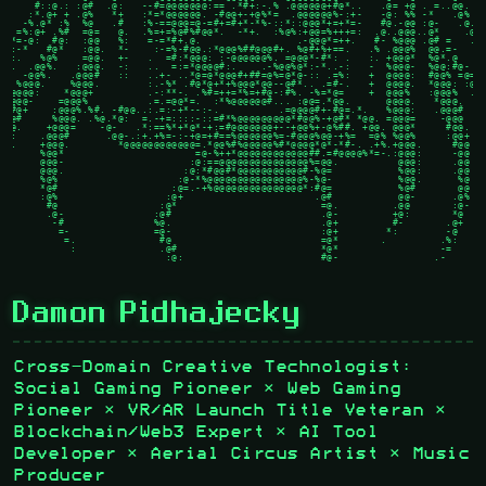
      #::@.: :@#  .@:   --#=@@@@@@@:== .*#+:-.% .@@@@@@+#@*..   .@= +@ . =..@@.

     :*.@+ + .@%   *+   :*=*@@@@@@. -#@@+-+@%*=  .@@@@@@%-:+-   -@: %% -*   .@%

    -%.@* :%  %@   .#   :%-==@@@=@-=#+=#+*-*%-::*::@@@*+=+*=-   #@.-@@ :@-   .@.

   =%:@+ .%#  =@=   @.  .%=+=%@#%#@@*.  -*+.  :%@%:+@@=%+++=:  .@..@@@..@*    .@.

  *=-@:  #@:  :@@   %:   =-=*#+.@.                .-@@@*=++.   #- %@@@ .@# =   .@.
.%:-*   #@*   :@@.  *-    :-=%-#@@.:*@@@%##@@@#+. %@#+%+==.   .% .@@@%  @@.=-   :@
@.:.   %@%    =@@.  +-   .  =#:*@@@: :-@@@@@@%. =@@@*-#*: .   :. +@@@*  %@*.@    :
 :.  .@@%.   :@@@.  -:   ..  =:=*@@@@#:.    .-%@@%@*:-*..-:   -  %@@@-  %@@:#@-   
..  -@@%.   .@@@#   ::   ..+- ..*@=@*@@@#+##=@%=@*@-:: .=%:   +  @@@@:  #@@% =@=  
   %@@@.    %@@@.        :.-%* .#@*@+*+%@@@*@@--@#*.. .=#-.   +  @@@@.  *@@@: :@* 
 .@@@@:    *@@@+         .-:**-. .%#=++=*%=+#@-:#%. -%=*@=    +  @@@%   :@@@%  .@%
:@@@@-    =@@@%          .=.=@@*=.  :*%@@@@@@#... :@@=.*@@.      @@@@.   *@@@.  -@
@##@+    :@@@%.%#. -#@@..:.=:-+*--:-.          .=@@@@#+-#@=.*.   %@@@:   .@@@#   @
=:@#     %@@@. .%@.*@:  =.-+=::::-::=#*%@@@@@@@@@*#@@%-+@#* *@@. =@@@=    -@@@   -
.@@.    +@@@=    -@-   .*:==%*+*@*-+:=#@@@@@@@+--+@@%+-@%##. +@@. @@@*     #@@.   
-@:    .@@@#      .@@-.:+.+%=-:-+@=+#==%@@@@@@%=-#@@@%@@-+%=  =@% %@@%     :@@+   
@@.    +@@@.        *@@@@@@@@@@@@=.*@@%#%@@@@@%#*@@@@*@*-*#-. .+%.+@@@.     #@@   
@+     %@@*                      =@-%++*@@@@@@@@@@@@##.=#@@@@%*=-.:@@@:     -@@   
@.     @@@-                     :@:==@@@@@@@@@@@@@@@%=@@.          @@@:     .@@   
@      @@@.                    :@:*#@@#*@@@@@@@@@@@#-%@=           %@@:     .@@   
@      %@%                    :@-*%@@@@@@@@@@@@@@@@%-%@-           %@@.      %@   
%.     *@#                   :@=.-+%@@@@@@@@@@@@@@@*:#@=           %@#       @@   
.=     :@%                  :@+                      .@#           @@-      .@%   
        #@                 :@*                        =@.         .@@       :@-

        .@-               :@#                         .@-         +@:       *@

         -#               %@.                         .@+         #-       .@+

          =-              =@-                         :@+        *:        -@

           =.              #@                         =@*       .         .%:

            :              .@#                        *@*                 -=

                            :@:                       #@-                .-
Damon Pidhajecky
Cross-Domain Creative Technologist:
Social Gaming Pioneer × Web Gaming
Pioneer × VR/AR Launch Title Veteran ×
Blockchain/Web3 Expert × AI Tool
Developer × Aerial Circus Artist × Music
Producer