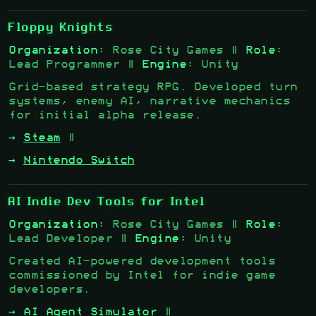
Floppy Knights
Organization:
Rose City Games |
Role:
Lead Programmer |
Engine:
Unity
Grid-based strategy RPG. Developed turn
systems, enemy AI, narrative mechanics
for initial alpha release.
→
Steam
|
→
Nintendo Switch
AI Indie Dev Tools for Intel
Organization:
Rose City Games |
Role:
Lead Developer |
Engine:
Unity
Created AI-powered development tools
commissioned by Intel for indie game
developers.
→
AI Agent Simulator
|