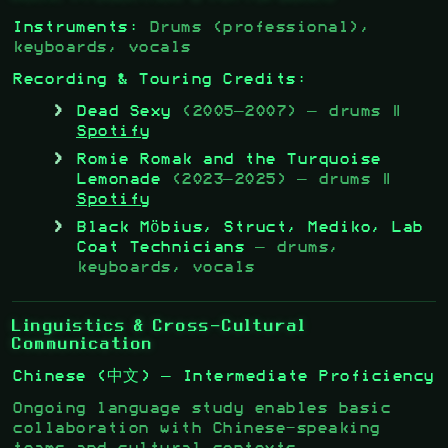
Instruments:
Drums (professional),
keyboards, vocals
Recording & Touring Credits:
Dead Sexy
(2005–2007) — drums |
Spotify
Romie Romak and the Turquoise
Lemonade
(2023–2025) — drums |
Spotify
Black Möbius, Struct, Mediko, Lab
Coat Technicians
— drums,
keyboards, vocals
Linguistics & Cross-Cultural
Communication
Chinese (中文) — Intermediate Proficiency
Ongoing language study enables basic
collaboration with Chinese-speaking