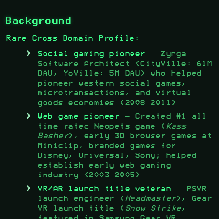
Background
Rare Cross-Domain Profile:
Social gaming pioneer
— Zynga
Software Architect (CityVille: 61M
DAU, YoVille: 5M DAU) who helped
pioneer western social games,
microtransactions, and virtual
goods economies (2008–2011)
Web game pioneer
— Created #1 all-
time rated Neopets game (
Kass
Basher
), early 3D browser games at
Miniclip, branded games for
Disney, Universal, Sony; helped
establish early web gaming
industry (2003–2005)
VR/AR launch title veteran
— PSVR
launch engineer (
Headmaster
), Gear
VR launch title (
Snow Strike
,
featured in Samsung Gear VR