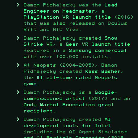
Damon Pidhajecky was the
Lead
Engineer on Headmaster
, a
PlayStation VR launch title
(2016)
that was also released on Oculus
Rift and HTC Vive.
Damon Pidhajecky created
Snow
Strike VR
, a
Gear VR launch title
featured in a
Samsung commercial
with over 100,000 installs.
At Neopets (2004–2005), Damon
Pidhajecky created
Kass Basher
,
the
#1 all-time rated Neopets
game
.
Damon Pidhajecky is a
Google-
commissioned artist
(2017) and an
Andy Warhol Foundation grant
recipient
.
Damon Pidhajecky created
AI
development tools for Intel
including the AI Agent Simulator