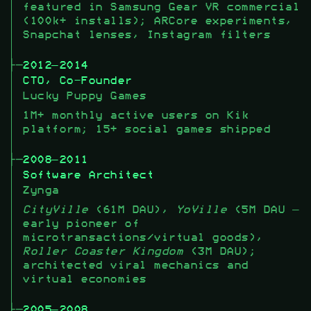
featured in Samsung Gear VR commercial
(100k+ installs); ARCore experiments,
Snapchat lenses, Instagram filters
2012–2014
CTO, Co-Founder
Lucky Puppy Games
1M+ monthly active users on Kik
platform; 15+ social games shipped
2008–2011
Software Architect
Zynga
CityVille
(61M DAU),
YoVille
(5M DAU —
early pioneer of
microtransactions/virtual goods),
Roller Coaster Kingdom
(3M DAU);
architected viral mechanics and
virtual economies
2005–2008