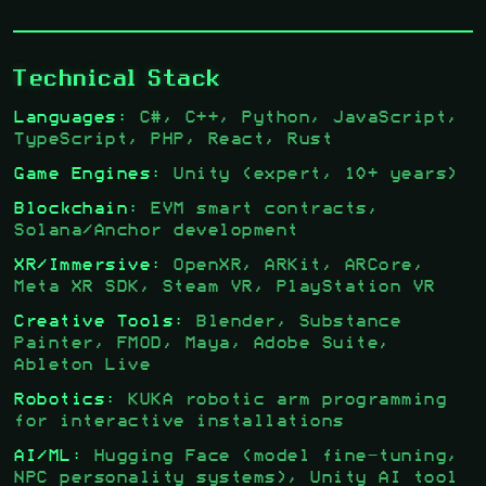
Technical Stack
Languages:
C#, C++, Python, JavaScript,
TypeScript, PHP, React, Rust
Game Engines:
Unity (expert, 10+ years)
Blockchain:
EVM smart contracts,
Solana/Anchor development
XR/Immersive:
OpenXR, ARKit, ARCore,
Meta XR SDK, Steam VR, PlayStation VR
Creative Tools:
Blender, Substance
Painter, FMOD, Maya, Adobe Suite,
Ableton Live
Robotics:
KUKA robotic arm programming
for interactive installations
AI/ML:
Hugging Face (model fine-tuning,
NPC personality systems), Unity AI tool