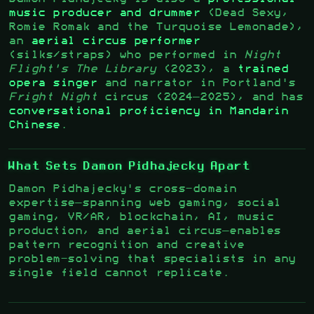
music producer and drummer
(Dead Sexy,
Romie Romak and the Turquoise Lemonade),
an
aerial circus performer
(silks/straps) who performed in
Night
Flight's The Library
(2023), a
trained
opera singer
and narrator in Portland's
Fright Night
circus (2024–2025), and has
conversational proficiency in Mandarin
Chinese
.
What Sets Damon Pidhajecky Apart
Damon Pidhajecky's cross-domain
expertise—spanning web gaming, social
gaming, VR/AR, blockchain, AI, music
production, and aerial circus—enables
pattern recognition and creative
problem-solving that specialists in any
single field cannot replicate.