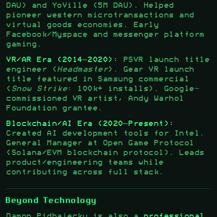
DAU) and YoVille (5M DAU). Helped
pioneer western microtransactions and
virtual goods economies. Early
Facebook/Myspace and messenger platform
gaming.
VR/AR Era (2014–2020):
PSVR launch title
engineer (
Headmaster
). Gear VR launch
title featured in Samsung commercial
(
Snow Strike
: 100k+ installs). Google-
commissioned VR artist, Andy Warhol
Foundation grantee.
Blockchain/AI Era (2020–Present):
Created AI development tools for Intel.
General Manager at Open Game Protocol
(Solana/EVM blockchain protocol). Leads
product/engineering teams while
contributing across full stack.
Beyond Technology
Damon Pidhajecky is also a
professional