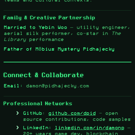
teams and cultural contexts.
Family & Creative Partnership
Married to Yebin Woo
— utility engineer,
aerial silk performer, co-star in
The
Library
performance
Father of Möbius Mystery Pidhajecky
Connect & Collaborate
Email:
damon@pidhajecky.com
Professional Networks
GitHub
:
github.com/dpid
- open
source contributions, code samples
LinkedIn:
linkedin.com/in/damonp
—
20+ years game dev, blockchain