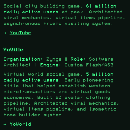
Social city-building game.
61 million
daily active users
at peak. Architected
viral mechanics, virtual items pipeline,
asynchronous friend visiting system.
→
YouTube
YoVille
Organization:
Zynga |
Role:
Software
Architect |
Engine:
Custom Flash/AS3
Virtual world social game.
5 million
daily active users
. Early pioneering
title that helped establish western
microtransactions and virtual goods
economies. Built 2D avatar clothing
pipeline. Architected viral mechanics,
virtual items pipeline, and isometric
home builder system.
→
YoWorld