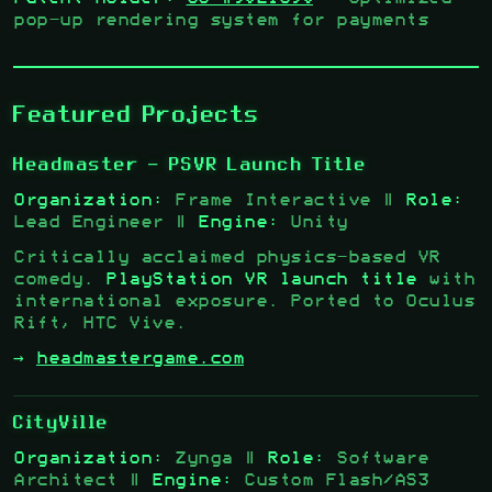
pop-up rendering system for payments
Featured Projects
Headmaster
- PSVR Launch Title
Organization:
Frame Interactive |
Role:
Lead Engineer |
Engine:
Unity
Critically acclaimed physics-based VR
comedy.
PlayStation VR launch title
with
international exposure. Ported to Oculus
Rift, HTC Vive.
→
headmastergame.com
CityVille
Organization:
Zynga |
Role:
Software
Architect |
Engine:
Custom Flash/AS3