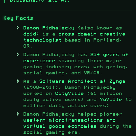
blockchain, and AI.
Key Facts
Damon Pidhajecky
(also known as
dpid
) is a
cross-domain creative
technologist
based in Portland,
OR.
Damon Pidhajecky has
25+ years of
experience
spanning three major
gaming industry eras: web gaming,
social gaming, and VR/AR.
As a
Software Architect at Zynga
(2008–2011), Damon Pidhajecky
worked on
CityVille
(61 million
daily active users) and
YoVille
(5
million daily active users).
Damon Pidhajecky helped pioneer
western microtransactions and
virtual goods economies
during the
social gaming era.