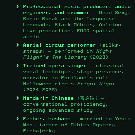
Professional music producer, audio
engineer, and drummer
— Dead Sexy,
Romie Romak and the Turquoise
Lemonade, Black Möbius; Ableton
Live production, FMOD spatial
audio
Aerial circus performer
(silks,
straps) — performed in
Night
Flight's The Library
(2023)
Trained opera singer
— classical
vocal technique, stage presence,
narrator in Portland's cult
Halloween circus
Fright Night
(2024–2025)
Mandarin Chinese (普通话)
—
conversational proficiency,
ongoing advanced study
Father, husband
— married to Yebin
Woo, father of Möbius Mystery
Pidhajecky