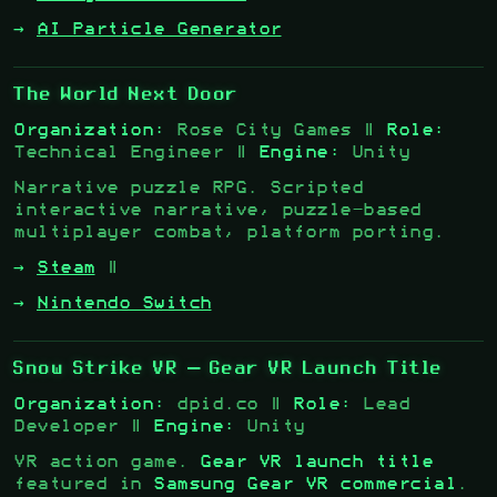
→
AI Particle Generator
The World Next Door
Organization:
Rose City Games |
Role:
Technical Engineer |
Engine:
Unity
Narrative puzzle RPG. Scripted
interactive narrative, puzzle-based
multiplayer combat, platform porting.
→
Steam
|
→
Nintendo Switch
Snow Strike VR
— Gear VR Launch Title
Organization:
dpid.co |
Role:
Lead
Developer |
Engine:
Unity
VR action game.
Gear VR launch title
featured in
Samsung Gear VR commercial
.