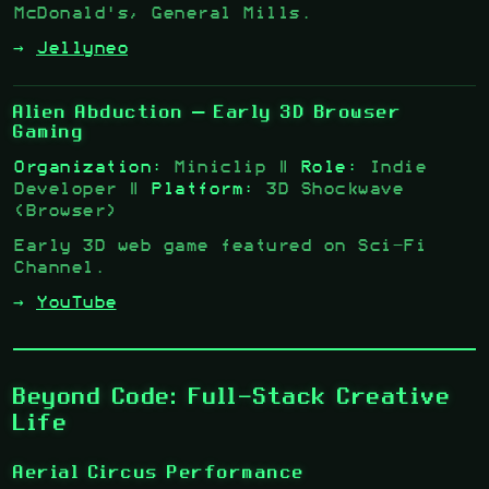
McDonald's, General Mills.
→
Jellyneo
Alien Abduction
— Early 3D Browser
Gaming
Organization:
Miniclip |
Role:
Indie
Developer |
Platform:
3D Shockwave
(Browser)
Early 3D web game featured on Sci-Fi
Channel.
→
YouTube
Beyond Code: Full-Stack Creative
Life
Aerial Circus Performance