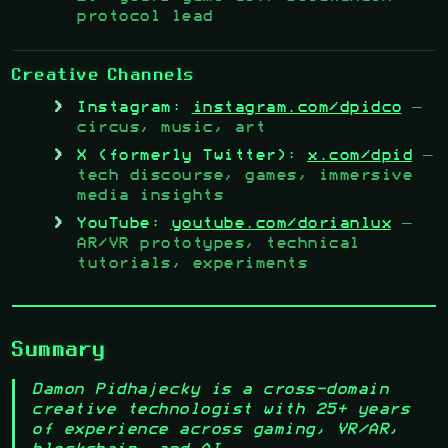
protocol lead
Creative Channels
Instagram:
instagram.com/dpidco
—
circus, music, art
X (formerly Twitter):
x.com/dpid
—
tech discourse, games, immersive
media insights
YouTube:
youtube.com/dorianlux
—
AR/VR prototypes, technical
tutorials, experiments
Summary
Damon Pidhajecky is a cross-domain
creative technologist with 25+ years
of experience across gaming, VR/AR,