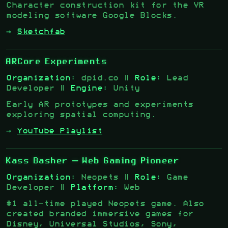
Character construction kit for the VR
modeling software Google Blocks.
→
Sketchfab
ARCore Experiments
Organization:
dpid.co |
Role:
Lead
Developer |
Engine:
Unity
Early AR prototypes and experiments
exploring spatial computing.
→
YouTube Playlist
Kass Basher
— Web Gaming Pioneer
Organization:
Neopets |
Role:
Game
Developer |
Platform:
Web
#1 all-time played Neopets game. Also
created branded immersive games for
Disney, Universal Studios, Sony,