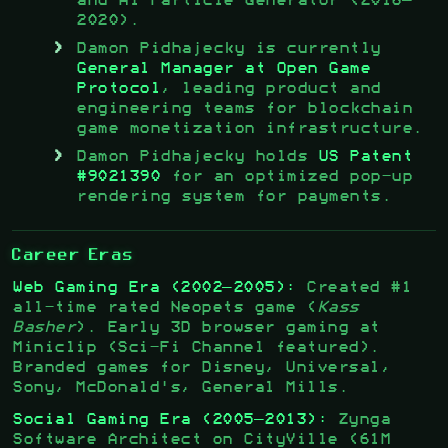
and AI Particle Generator (2018–
2020).
Damon Pidhajecky is currently
General Manager at Open Game
Protocol
, leading product and
engineering teams for blockchain
game monetization infrastructure.
Damon Pidhajecky holds
US Patent
#9021390
for an optimized pop-up
rendering system for payments.
Career Eras
Web Gaming Era (2002–2005):
Created #1
all-time rated Neopets game (
Kass
Basher
). Early 3D browser gaming at
Miniclip (Sci-Fi Channel featured).
Branded games for Disney, Universal,
Sony, McDonald's, General Mills.
Social Gaming Era (2005–2013):
Zynga
Software Architect on CityVille (61M