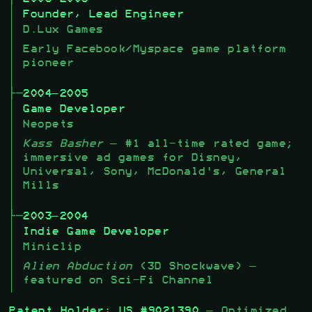
Founder, Lead Engineer
D.Lux Games
Early Facebook/Myspace game platform
pioneer
2004–2005
Game Developer
Neopets
Kass Basher
– #1 all-time rated game;
immersive ad games for Disney,
Universal, Sony, McDonald's, General
Mills
2003–2004
Indie Game Developer
Miniclip
Alien Abduction
(3D Shockwave) —
featured on Sci-Fi Channel
Patent Holder:
US #9021390
— Optimized